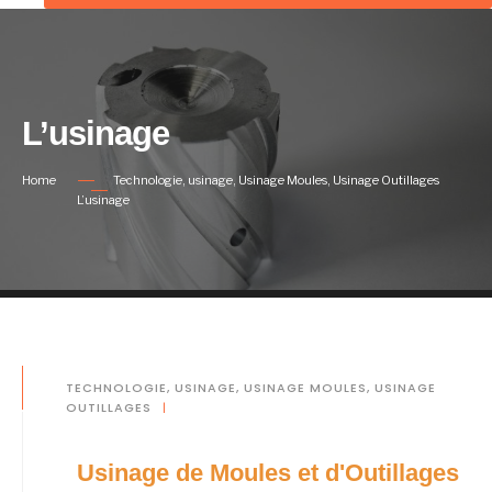
L’usinage
Home
Technologie
,
usinage
,
Usinage Moules
,
Usinage Outillages
L’usinage
TECHNOLOGIE
,
USINAGE
,
USINAGE MOULES
,
USINAGE
OUTILLAGES
|
Usinage de Moules et d'Outillages